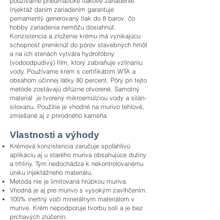
používame pneumatické tlakové zariadenie.
Injektáž daním zariadením garantuje
pernamentý generovaný tlak do 8 barov, čo
hobby zariadenia nemôžu dosiahnúť.
Konzistencia a zloženie krému má vynikajúcu
schopnosť preniknúť do pórov stavebných hmôt
a na ich stenách vytvára hydrofóbny
(vodoodpudivý) film, ktorý zabraňuje vzlínaniu
vody. Používame krém s certifikátom WTA a
obsahom účinnej látky 80 percent. Póry pri tejto
metóde zostávajú difúzne otvorené. Samotný
materiál je tvorený mikroemulziou vody a silán-
siloxanu. Použitie je vhodné na murivo tehlové,
zmiešané aj z prírodného kameňa.
Vlastnosti a výhody
Krémová konzistencia zaručuje spoľahlivú
aplikáciu aj u starého muriva obsahujúce dutiny
a trhliny. Tým nedochádza k nekontrolovanému
úniku injektážneho materiálu.
Metóda nie je limitovaná hrúbkou muriva.
Vhodná je aj pre murivo s vysokým zavlhčením.
100% inertný voči minerálnym materiálom v
murive. Krém nepodporuje tvorbu solí a je bez
prchavých zlúčenín.