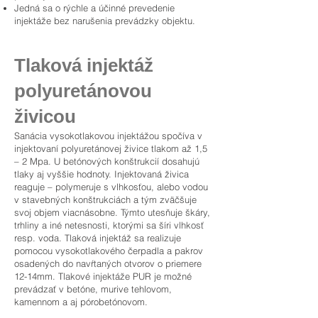
Jedná sa o rýchle a účinné prevedenie
injektáže bez narušenia prevádzky objektu.
Tlaková injektáž
polyuretánovou
živicou
Sanácia vysokotlakovou injektážou spočíva v
injektovaní polyuretánovej živice tlakom až 1,5
– 2 Mpa. U betónových konštrukcií dosahujú
tlaky aj vyššie hodnoty. Injektovaná živica
reaguje – polymeruje s vlhkosťou, alebo vodou
v stavebných konštrukciách a tým zväčšuje
svoj objem viacnásobne. Týmto utesňuje škáry,
trhliny a iné netesnosti, ktorými sa šíri vlhkosť
resp. voda. Tlaková injektáž sa realizuje
pomocou vysokotlakového čerpadla a pakrov
osadených do navŕtaných otvorov o priemere
12-14mm. Tlakové injektáže PUR je možné
prevádzať v betóne, murive tehlovom,
kamennom a aj pórobetónovom.