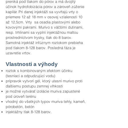
preniká pod tlakom do pórov a má dvojitý
účinok hydrofobizácia pórov a zároveň zúženie
kapilár. Pri danej injektáži sa vyvŕtajú vrty o
priemere 12 až 18 mm v osovej vzialenosti 10
až 12,5cm. Vrty sa osadia plastovými alebo
kovovými pakrami. Murivo s väčšími dutinami,
resp. trhlinami sa vyplní injektážnou maltou
prostredníctvom trysky, tlak do 8 barov.
Samotná injektáž infúznym roztokom prebieha
pod tlakom 8-128 barov. Posledná fáza je
uzavretie vrtov.
Vlastnosti a výhody
roztok s kombinovaným efektom účinku
(tesniaci a odpudzujúci vodu)
prípravok vytvorí gél, ktorý utesní murivo proti
ďalšiemu postupu zemnej vlhkosti
je možné vytvárať izolácie muriva zapustené
pod úroveň terénu
vhodný do všetkých typov muriva tehly, kameň,
pórobetón, betón
injektážny tlak 8-128 barov.