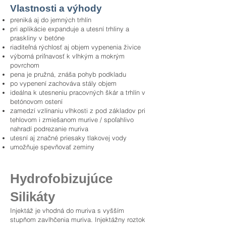
Vlastnosti a výhody
preniká aj do jemných trhlín
pri aplikácie expanduje a utesní trhliny a
praskliny v betóne
riaditeľná rýchlosť aj objem vypenenia živice
výborná priľnavosť k vlhkým a mokrým
povrchom
pena je pružná, znáša pohyb podkladu
po vypenení zachováva stály objem
ideálna k utesneniu pracovných škár a trhlín v
betónovom ostení
zamedzí vzlínaniu vlhkosti z pod základov pri
tehlovom i zmiešanom murive / spoľahlivo
nahradí podrezanie muriva
utesní aj značné priesaky tlakovej vody
umožňuje spevňovať zeminy
Hydrofobizujúce
Silikáty
Injektáž je vhodná do muriva s vyšším
stupňom zavlhčenia muriva. Injektážny roztok